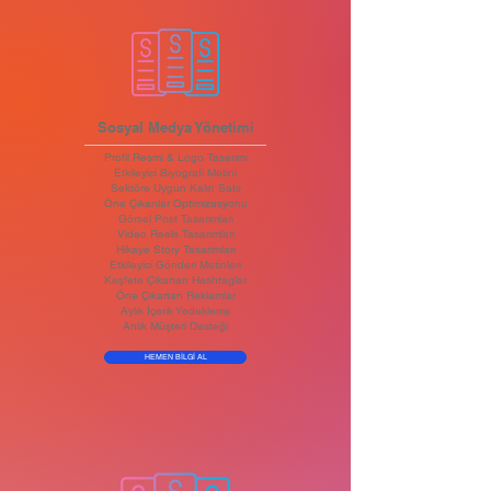
Sosyal Medya Yönetimi
Profil Resmi & Logo Tasarımı
Etkileyici Biyografi Metini
Sektöre Uygun Kalın Satır
Öne Çıkanlar Optimizasyonu
Görsel Post Tasarımları
Video Reels Tasarımları
Hikaye Story Tasarımları
Etkileyici Gönderi Metinleri
Keşfete Çıkartan Hashtaglar
Öne Çıkartan Reklamlar
Aylık İçerik Yedekleme
Anlık Müşteri Desteği
HEMEN BİLGİ AL