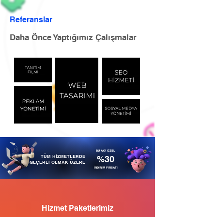
Referanslar
Daha Önce Yaptığımız Çalışmalar
BU AYA ÖZEL
TÜM HİZMETLERDE
%30
GEÇERLİ OLMAK ÜZERE
İNDİRİM FIRSATI
Hizmet Paketlerimiz