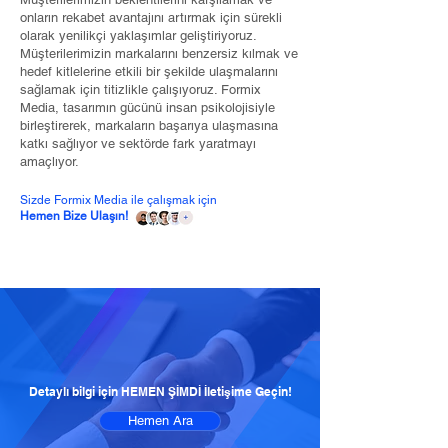
onların rekabet avantajını artırmak için sürekli
olarak yenilikçi yaklaşımlar geliştiriyoruz.
Müşterilerimizin markalarını benzersiz kılmak ve
hedef kitlelerine etkili bir şekilde ulaşmalarını
sağlamak için titizlikle çalışıyoruz. Formix
Media, tasarımın gücünü insan psikolojisiyle
birleştirerek, markaların başarıya ulaşmasına
katkı sağlıyor ve sektörde fark yaratmayı
amaçlıyor.
Sizde Formix Media ile çalışmak için
Hemen Bize Ulaşın!
Detaylı bilgi için HEMEN ŞİMDİ İletişime Geçin!
Hemen Ara