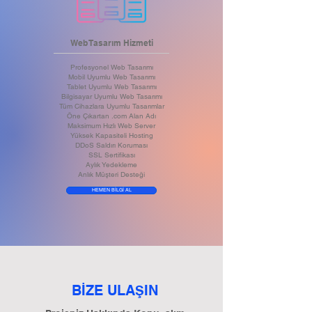
Web Tasarım Hizmeti
Profesyonel Web Tasarımı
Mobil Uyumlu Web Tasarımı
Tablet Uyumlu Web Tasarımı
Bilgisayar Uyumlu Web Tasarımı
Tüm Cihazlara Uyumlu Tasarımlar
Öne Çıkartan .com Alan Adı
Maksimum Hızlı Web Server
Yüksek Kapasiteli Hosting
DDoS Saldırı Koruması
SSL Sertifikası
Aylık Yedekleme
Anlık Müşteri Desteği
HEMEN BİLGİ AL
BİZE ULA
IN
Ş