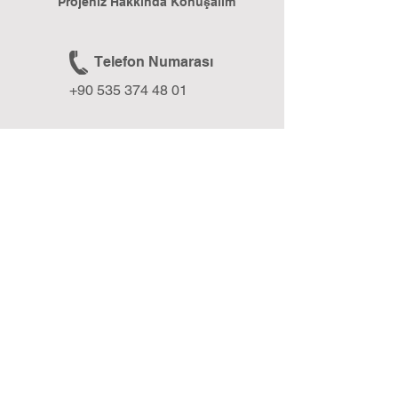
Projeniz Hakkında Konuşalım
Telefon Numarası
+90 535 374 48 01
E-posta
formixmedia@gmail.com
Web Sitesi
www.formixmedia.com
BLOG
Formix Media Blog ile Geleceğe Işık Tut