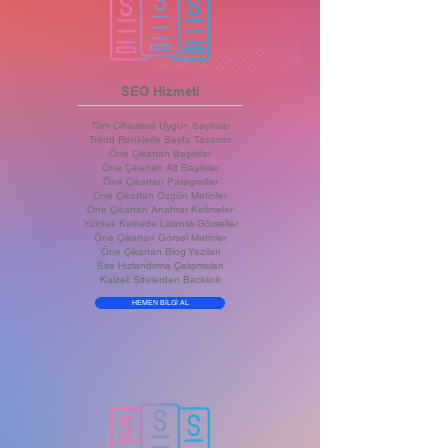
SEO Hizmeti
Tüm Cihazlara Uygun Sayfalar
Trend Renklerle Sayfa Tasarımı
Öne Çıkartan Başlıklar
Öne Çıkartan Alt Başlıklar
Öne Çıkartan Paragraflar
Öne Çıkartan Özgün Metinler
Öne Çıkartan Anahtar Kelimeler
Yüksek Kalitede Lisanslı Görseller
Öne Çıkartan Görsel Metinler
Öne Çıkartan Blog Yazıları
Site Hızlandırma Çalışmaları
Kaliteli Sitelerden Backlink
HEMEN BİLGİ AL